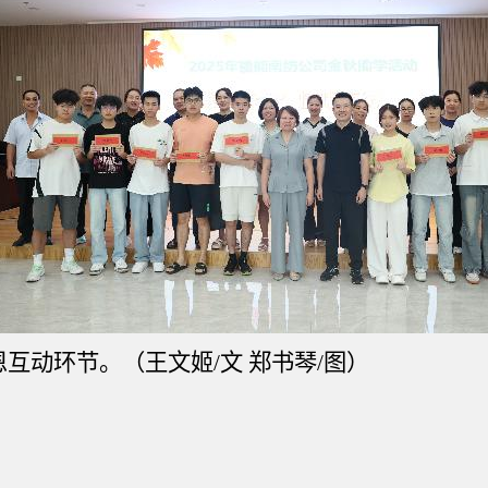
恩互动环节
。（王文姬
/文 郑书琴/图
）