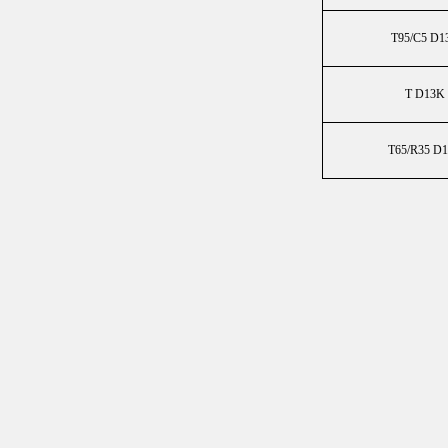
T95/C5 D1
T D13K
T65/R35 D