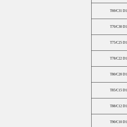
T69/C31 D
T70/C30 D
T75/C25 D
T78/C22 D
T80/C20 D
T85/C15 D
T88/C12 D
T90/C10 D