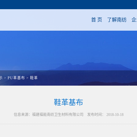
首 页
了解南纺
企
示
>
PU革基布
>
鞋革
鞋革基布
信息来源：福建福能南纺卫生材料有限公司 发布时间： 2018-10-18