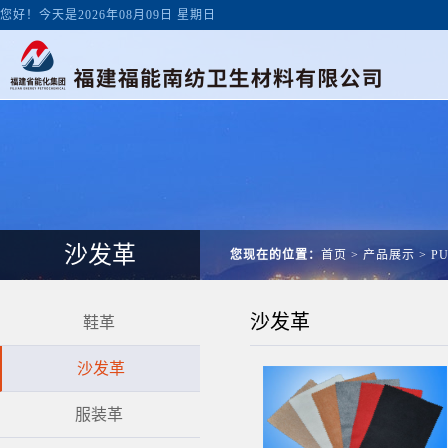
您好！今天是2026年08月09日 星期日
沙发革
您现在的位置：
首页
>
产品展示
>
P
沙发革
鞋革
沙发革
服装革